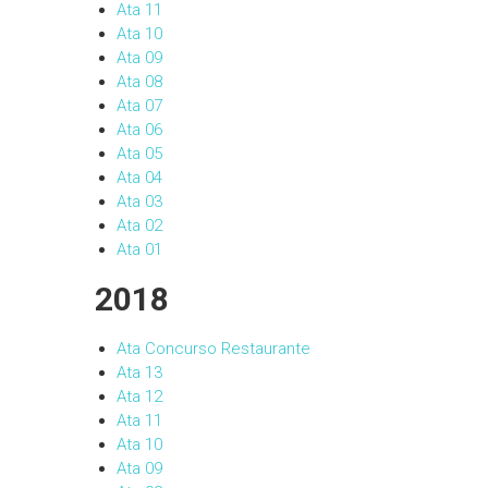
Ata 11
Ata 10
Ata 09
Ata 08
Ata 07
Ata 06
Ata 05
Ata 04
Ata 03
Ata 02
Ata 01
2018
Ata
C
o
n
c
u
r
s
o
Restaurante
Ata 13
Ata 12
Ata 11
Ata 10
Ata 09